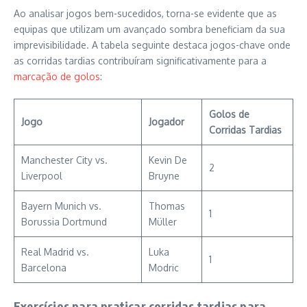
Ao analisar jogos bem-sucedidos, torna-se evidente que as
equipas que utilizam um avançado sombra beneficiam da sua
imprevisibilidade. A tabela seguinte destaca jogos-chave onde
as corridas tardias contribuíram significativamente para a
marcação de golos
:
Golos de
Jogo
Jogador
Corridas Tardias
Manchester City vs.
Kevin De
2
Liverpool
Bruyne
Bayern Munich vs.
Thomas
1
Borussia Dortmund
Müller
Real Madrid vs.
Luka
1
Barcelona
Modric
Exercícios para praticar corridas tardias para