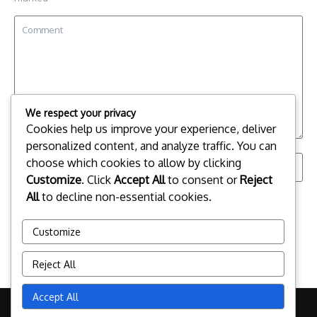
We respect your privacy
Cookies help us improve your experience, deliver
personalized content, and analyze traffic. You can
choose which cookies to allow by clicking
Customize
. Click
Accept All
to consent or
Reject
All
to decline non-essential cookies.
Save my name, email, and website in this browser for the
next time I comment.
Customize
Reject All
Accept All
Copyright © 2026 artecartum.com | Powered by
News Magazine X