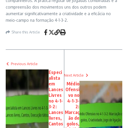
companheiros. A prática regular de jogadas combinadas e a
compreensão dos movimentos uns dos outros podem
aumentar significativamente a criatividade e a eficácia no
meio-campo na formação 4-1-3-2.
Share this Article
Previous Article
Especi
Next Article
alista
em
Médio
Lances
Ofensi
Livres
vo no
no 4-1-
4-1-3-
3-2:
2:
Lances
Marcaç
livres,
ão de
Cantos
golos,