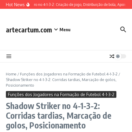
Skip to content
Hot News
Médio Centro no 4-1-3-2: Criação de jogo, Distribuição de bola, Apoio defe
artecartum.com
Menu
Home
/
Funções dos Jogadores na Formação de Futebol 4-1-3-2
/
Shadow Striker no 4-1-3-2: Corridas tardias, Marcação de golos,
Posicionamento
Funções dos Jogadores na Formação de Futebol 4-1-3-2
Shadow Striker no 4-1-3-2:
Corridas tardias, Marcação de
golos, Posicionamento