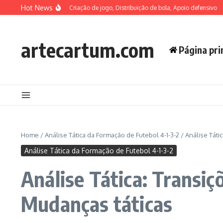
Skip to content
Hot News
 Centro no 4-1-3-2: Criação de jogo, Distribuição de bola, Apoio defensivo
Anál
artecartum.com
Página pri
Home
/
Análise Tática da Formação de Futebol 4-1-3-2
/
Análise Táti
Análise Tática da Formação de Futebol 4-1-3-2
Análise Tática: Transiç
Mudanças táticas