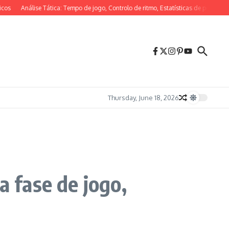
Análise Tática: Tempo de jogo, Controlo de ritmo, Estatísticas de posse
4-1-3
Thursday, June 18, 2026
a fase de jogo,