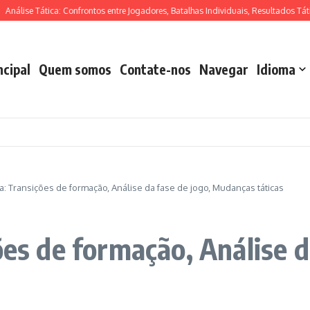
ise Tática: Confrontos entre Jogadores, Batalhas Individuais, Resultados Táticos
ncipal
Quem somos
Contate-nos
Navegar
Idioma
ca: Transições de formação, Análise da fase de jogo, Mudanças táticas
ões de formação, Análise d