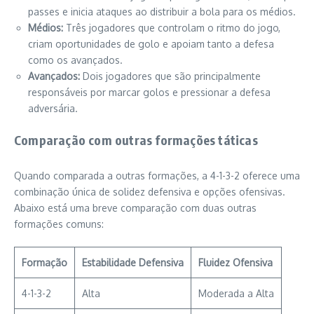
passes e inicia ataques ao distribuir a bola para os médios.
Médios:
Três jogadores que controlam o ritmo do jogo,
criam oportunidades de golo e apoiam tanto a defesa
como os avançados.
Avançados:
Dois jogadores que são principalmente
responsáveis por marcar golos e pressionar a defesa
adversária.
Comparação com outras formações táticas
Quando comparada a outras formações, a 4-1-3-2 oferece uma
combinação única de solidez defensiva e opções ofensivas.
Abaixo está uma breve comparação com duas outras
formações comuns:
Formação
Estabilidade Defensiva
Fluidez Ofensiva
4-1-3-2
Alta
Moderada a Alta