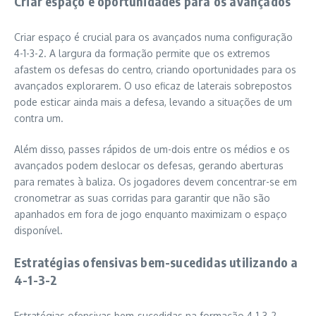
Criar espaço e oportunidades para os avançados
Criar espaço é crucial para os avançados numa configuração
4-1-3-2. A largura da formação permite que os extremos
afastem os defesas do centro, criando oportunidades para os
avançados explorarem. O uso eficaz de laterais sobrepostos
pode esticar ainda mais a defesa, levando a situações de um
contra um.
Além disso, passes rápidos de um-dois entre os médios e os
avançados podem deslocar os defesas, gerando aberturas
para remates à baliza. Os jogadores devem concentrar-se em
cronometrar as suas corridas para garantir que não são
apanhados em fora de jogo enquanto maximizam o espaço
disponível.
Estratégias ofensivas bem-sucedidas utilizando a
4-1-3-2
Estratégias ofensivas bem-sucedidas na formação 4-1-3-2