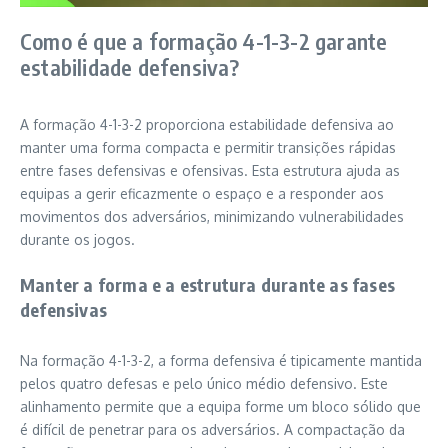
Como é que a formação 4-1-3-2 garante
estabilidade defensiva?
A formação 4-1-3-2 proporciona estabilidade defensiva ao
manter uma forma compacta e permitir transições rápidas
entre fases defensivas e ofensivas. Esta estrutura ajuda as
equipas a gerir eficazmente o espaço e a responder aos
movimentos dos adversários, minimizando vulnerabilidades
durante os jogos.
Manter a forma e a estrutura durante as fases
defensivas
Na formação 4-1-3-2, a forma defensiva é tipicamente mantida
pelos quatro defesas e pelo único médio defensivo. Este
alinhamento permite que a equipa forme um bloco sólido que
é difícil de penetrar para os adversários. A compactação da