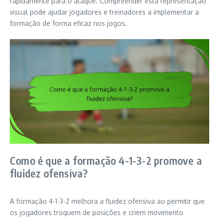
rapidamente para o ataque. Compreender esta representação
visual pode ajudar jogadores e treinadores a implementar a
formação de forma eficaz nos jogos.
Como é que a formação 4-1-3-2 promove a
fluidez ofensiva?
A formação 4-1-3-2 melhora a fluidez ofensiva ao permitir que
os jogadores troquem de posições e criem movimento