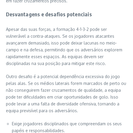
em fazer cruzamentos precisos.
Desvantagens e desafios potenciais
Apesar das suas forças, a formação 4-1-3-2 pode ser
vulnerável a contra-ataques. Se os jogadores atacantes
avançarem demasiado, isso pode deixar lacunas no meio-
campo e na defesa, permitindo que os adversários explorem
rapidamente esses espaços. As equipas devem ser
disciplinadas na sua posição para mitigar este risco.
Outro desafio é a potencial dependência excessiva do jogo
pelas alas. Se os médios laterais forem marcados de perto ou
não conseguirem fazer cruzamentos de qualidade, a equipa
pode ter dificuldades em criar oportunidades de golo. Isso
pode levar a uma falta de diversidade ofensiva, tornando a
equipa previsível para os adversários.
Exige jogadores disciplinados que compreendam os seus
papéis e responsabilidades.