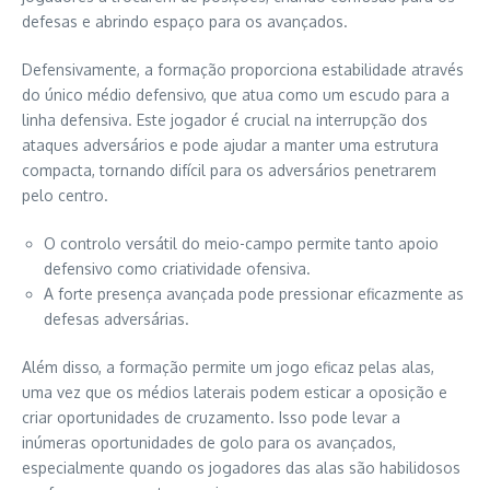
defesas e abrindo espaço para os avançados.
Defensivamente, a formação proporciona estabilidade através
do único médio defensivo, que atua como um escudo para a
linha defensiva. Este jogador é crucial na interrupção dos
ataques adversários e pode ajudar a manter uma estrutura
compacta, tornando difícil para os adversários penetrarem
pelo centro.
O controlo versátil do meio-campo permite tanto apoio
defensivo como criatividade ofensiva.
A forte presença avançada pode pressionar eficazmente as
defesas adversárias.
Além disso, a formação permite um jogo eficaz pelas alas,
uma vez que os médios laterais podem esticar a oposição e
criar oportunidades de cruzamento. Isso pode levar a
inúmeras oportunidades de golo para os avançados,
especialmente quando os jogadores das alas são habilidosos