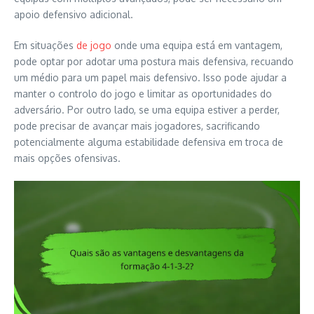
apoio defensivo adicional.
Em situações
de jogo
onde uma equipa está em vantagem,
pode optar por adotar uma postura mais defensiva, recuando
um médio para um papel mais defensivo. Isso pode ajudar a
manter o controlo do jogo e limitar as oportunidades do
adversário. Por outro lado, se uma equipa estiver a perder,
pode precisar de avançar mais jogadores, sacrificando
potencialmente alguma estabilidade defensiva em troca de
mais opções ofensivas.