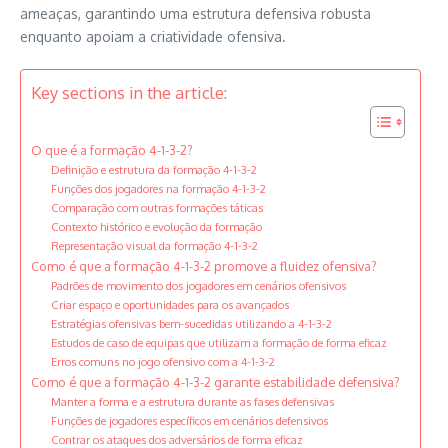
ameaças, garantindo uma estrutura defensiva robusta
enquanto apoiam a criatividade ofensiva.
Key sections in the article:
O que é a formação 4-1-3-2?
Definição e estrutura da formação 4-1-3-2
Funções dos jogadores na formação 4-1-3-2
Comparação com outras formações táticas
Contexto histórico e evolução da formação
Representação visual da formação 4-1-3-2
Como é que a formação 4-1-3-2 promove a fluidez ofensiva?
Padrões de movimento dos jogadores em cenários ofensivos
Criar espaço e oportunidades para os avançados
Estratégias ofensivas bem-sucedidas utilizando a 4-1-3-2
Estudos de caso de equipas que utilizam a formação de forma eficaz
Erros comuns no jogo ofensivo com a 4-1-3-2
Como é que a formação 4-1-3-2 garante estabilidade defensiva?
Manter a forma e a estrutura durante as fases defensivas
Funções de jogadores específicos em cenários defensivos
Contrar os ataques dos adversários de forma eficaz