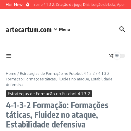
Skip to content
Hot News
Médio Centro no 4-1-3-2: Criação de jogo, Distribuição de bola, Apoio def
artecartum.com
Menu
Home
/
Estratégias de Formação no Futebol 4-1-3-2
/
4-1-3-2
Formação: Formações táticas, Fluidez no ataque, Estabilidade
defensiva
Estratégias de Formação no Futebol 4-1-3-2
4-1-3-2 Formação: Formações
táticas, Fluidez no ataque,
Estabilidade defensiva