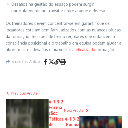
Desafios na gestão do espaço podem surgir,
particularmente ao transitar entre ataque e defesa.
Os treinadores devem concentrar-se em garantir que os
jogadores estejam bem familiarizados com as nuances táticas
da formação. Sessões de treino regulares que enfatizem a
consciência posicional e o trabalho em equipa podem ajudar a
abordar estes desafios e maximizar a
eficácia da
formação.
Share this Article
Previous Article
4-1-3-2
Forma
Next Article
ção:
Táticas
4-1-3-2
de
Forma