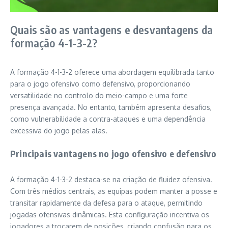
Quais são as vantagens e desvantagens da
formação 4-1-3-2?
A formação 4-1-3-2 oferece uma abordagem equilibrada tanto
para o jogo ofensivo como defensivo, proporcionando
versatilidade no controlo do meio-campo e uma forte
presença avançada. No entanto, também apresenta desafios,
como vulnerabilidade a contra-ataques e uma dependência
excessiva do jogo pelas alas.
Principais vantagens no jogo ofensivo e defensivo
A formação 4-1-3-2 destaca-se na criação de fluidez ofensiva.
Com três médios centrais, as equipas podem manter a posse e
transitar rapidamente da defesa para o ataque, permitindo
jogadas ofensivas dinâmicas. Esta configuração incentiva os
jogadores a trocarem de posições, criando confusão para os