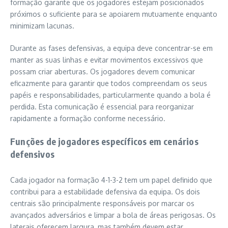
formação garante que os jogadores estejam posicionados
próximos o suficiente para se apoiarem mutuamente enquanto
minimizam lacunas.
Durante as fases defensivas, a equipa deve concentrar-se em
manter as suas linhas e evitar movimentos excessivos que
possam criar aberturas. Os jogadores devem comunicar
eficazmente para garantir que todos compreendam os seus
papéis e responsabilidades, particularmente quando a bola é
perdida. Esta comunicação é essencial para reorganizar
rapidamente a formação conforme necessário.
Funções de jogadores específicos em cenários
defensivos
Cada jogador na formação 4-1-3-2 tem um papel definido que
contribui para a estabilidade defensiva da equipa. Os dois
centrais são principalmente responsáveis por marcar os
avançados adversários e limpar a bola de áreas perigosas. Os
laterais oferecem largura, mas também devem estar