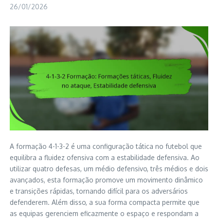
26/01/2026
A formação 4-1-3-2 é uma configuração tática no futebol que
equilibra a fluidez ofensiva com a estabilidade defensiva. Ao
utilizar quatro defesas, um médio defensivo, três médios e dois
avançados, esta formação promove um movimento dinâmico
e transições rápidas, tornando difícil para os adversários
defenderem. Além disso, a sua forma compacta permite que
as equipas gerenciem eficazmente o espaço e respondam a