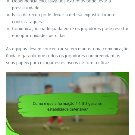
Dependência excessiva dos extremos pode levar à
previsibilidade.
Falta de recuo pode deixar a defesa exposta durante
contra-ataques.
Comunicação inadequada entre os jogadores pode resultar
em oportunidades perdidas.
As equipas devem concentrar-se em manter uma comunicação
fluida e garantir que todos os jogadores compreendam os
seus papéis para mitigar estes riscos de forma eficaz.